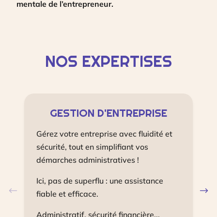
mentale de l’entrepreneur.
NOS EXPERTISES
GESTION D'ENTREPRISE
Gérez votre entreprise avec fluidité et
Vo
sécurité, tout en simplifiant vos
ou
démarches administratives !
N
Ici, pas de superflu : une assistance
co
fiable et efficace.
m
Administratif, sécurité financière...
Pl