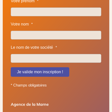
Votre prénom
*
Votre nom
*
Le nom de votre société
*
Je valide mon inscription !
* Champs obligatoires
Agence de la Marne