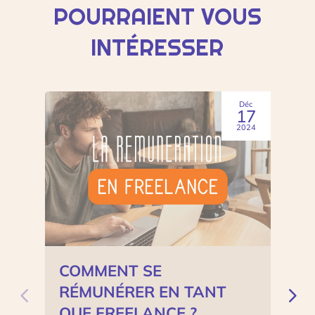
POURRAIENT VOUS
INTÉRESSER
Déc
17
2024
COMMENT SE
T
RÉMUNÉRER EN TANT
QUE FREELANCE ?
M