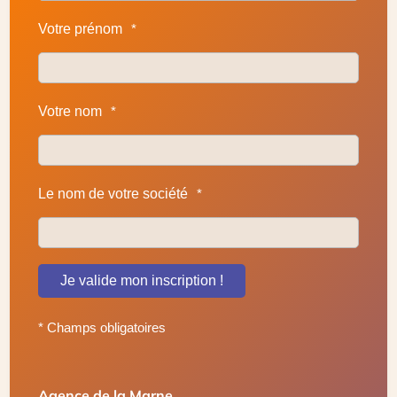
Votre prénom
*
Votre nom
*
Le nom de votre société
*
Je valide mon inscription !
* Champs obligatoires
Agence de la Marne