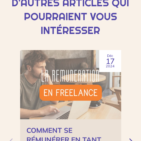
D’AUTRES ARTICLES QUI
POURRAIENT VOUS
INTÉRESSER
Déc
17
2024
COMMENT SE
T
RÉMUNÉRER EN TANT