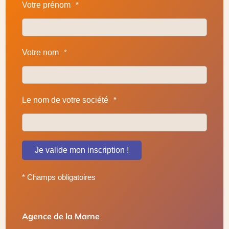
Votre prénom
*
Votre nom
*
Le nom de votre société
*
Je valide mon inscription !
* Champs obligatoires
Agence de la Marne