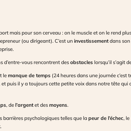
ort mais pour son cerveau : on le muscle et on le rend plu
epreneur (ou dirigeant). C’est un
investissement
dans son
eprise.
ns d’entre-vous rencontrent des
obstacles
lorsqu’il s’agit d
t le
manque de temps
(24 heures dans une journée c’est t
,
et puis il y a toujours cette petite voix dans notre tête qui 
mps
, de
l’argent
et des
moyens
.
 barrières psychologiques telles que la
peur de l’échec
, le
t
.