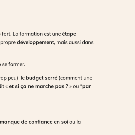
s fort. La formation est une
étape
 propre
développement
, mais aussi dans
e se former.
rop peu), le
budget serré
(comment une
dit «
et si ça ne marche pas
?
» ou “
par
manque de confiance en soi
ou la